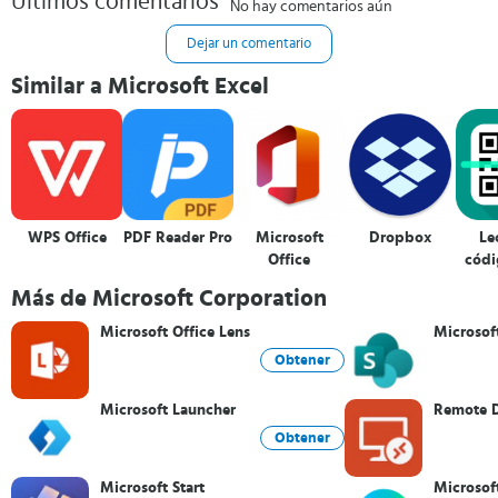
Últimos comentarios
No hay comentarios aún
Dejar un comentario
Similar a Microsoft Excel
WPS Office
PDF Reader Pro
Microsoft
Dropbox
Le
Office
códi
b
Más de Microsoft Corporation
(e
Microsoft Office Lens
Microsof
Obtener
Microsoft Launcher
Remote 
Obtener
Microsoft Start
Microsof