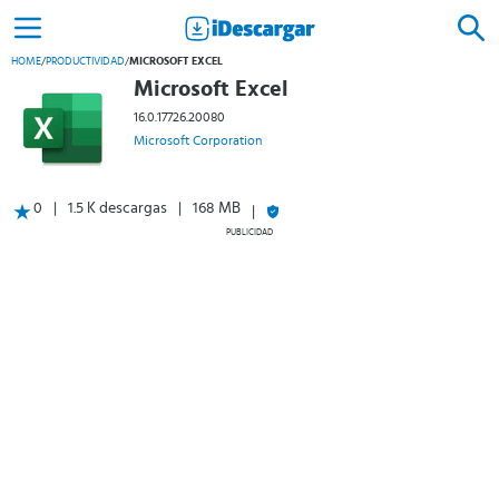
HOME
/
PRODUCTIVIDAD
/
MICROSOFT EXCEL
Microsoft Excel
16.0.17726.20080
Microsoft Corporation
0
1.5 K descargas
168 MB
PUBLICIDAD