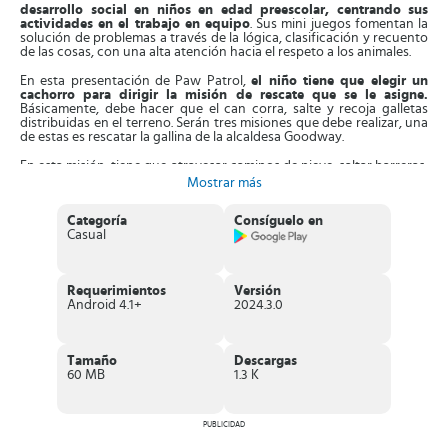
desarrollo social en niños en edad preescolar, centrando sus
actividades en el trabajo en equipo
. Sus mini juegos fomentan la
solución de problemas a través de la lógica, clasificación y recuento
de las cosas, con una alta atención hacia el respeto a los animales.
En esta presentación de Paw Patrol,
el niño tiene que elegir un
cachorro para dirigir la misión de rescate que se le asigne.
Básicamente, debe hacer que el can corra, salte y recoja galletas
distribuidas en el terreno. Serán tres misiones que debe realizar, una
de estas es rescatar la gallina de la alcaldesa Goodway.
En esta misión, tiene que atravesar caminos de nieve, saltar barreras,
recoger ítems e inspeccionar los techos en búsqueda de la gallina.
Mostrar más
Los movimientos del cachorro son automáticos,
solo hay que
presionar la pantalla para evitar los obstáculos y recoger las galletas.
Categoría
Consíguelo en
Casual
En la realización de cada misión,
el pequeño tendrá la ayuda de
sus compañeros caninos, lo que le permitirá tener éxito
. Cada
misión presenta un grado de dificultad diferente, que se adapta a la
capacidad de cada niño, con la opción de elegir el nivel de la misma
Requerimientos
Versión
y disfrutarla al máximo. Aparte de esto, este juego dispone de mini
Android 4.1+
2024.3.0
juegos asociados a los coches de rescate y las historias narradas en
la caricatura.
Al terminar cada desafío, la puntuación de cada nivel será alta.
Sus
Tamaño
Descargas
gráficos están diseñados en alta resolución 3D con su llamativa
60 MB
1.3 K
banda sonora,
que sumergirá al niño por completo en Bahía
Aventura.
Características de Patrulla Canina al Rescate
PUBLICIDAD