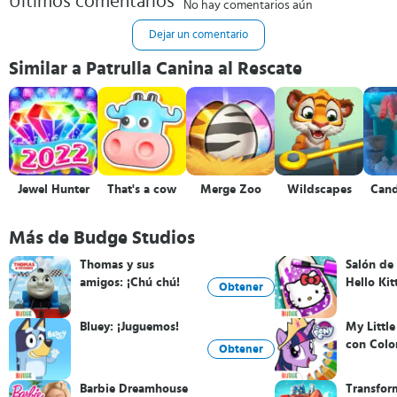
Últimos comentarios
No hay comentarios aún
Dejar un comentario
Similar a Patrulla Canina al Rescate
Jewel Hunter
That's a cow
Merge Zoo
Wildscapes
Can
Más de Budge Studios
Thomas y sus
Salón de
amigos: ¡Chú chú!
Hello Kit
Obtener
Bluey: ¡Juguemos!
My Littl
con Colo
Obtener
Barbie Dreamhouse
Transfor