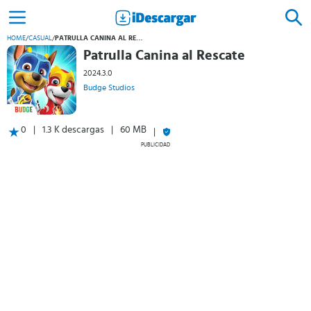
HOME
/
CASUAL
/
PATRULLA CANINA AL RESCATE
Patrulla Canina al Rescate
2024.3.0
Budge Studios
0
1.3 K descargas
60 MB
PUBLICIDAD